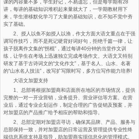
课的内容量不多，学生好记，不易遗忘，但是每学期有28
讲，每讲的基础知识堆积起来量就大了，一学期教材用下
来，学生潜移默化学习了大量的基础知识，在不知不觉中夯
实了基础。
2、授人以鱼不如授人以渔，作文方面大语文重点在于强
调写作技巧，而不是死记硬背好词好句，拒绝千篇一律，让
孩子脱离作文集的“拐棍”，通过每讲40分钟的当堂作文训
练，让学生在考场上迅速独立完成考场作文。大语文又特别
研发了基于古诗词文的“文化作文”，基于名人、山水、名著
的“山水名人技法”，改写扩写限时写，多方位写作能力培养!
大语文加盟支持
1、总部将根据加盟商和店面所在地区的市场情况，提供
完整的一对一开业营销，业务提升、营业评估等方案。在营
业后，通过专业企划运作，制定合理的广告促销及预案，并
对加盟店的产品推广给予相应的帮助和指导。
2、总部定期对加盟店寻访，确保其品牌、产品、服务与
总部保持一致，并对加盟店的日常运营及管理提供专业性终
端信息系统支持及指导，助加盟商实现信息化的管理模式。