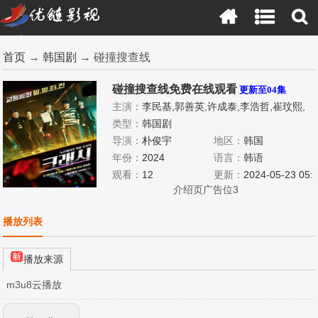
首页
→
韩国剧
→ 碰撞搜查线
碰撞搜查线免费在线观看
更新至04集
主演：
李民基,郭善英,许成泰,李浩哲,崔玟熙,
白贤镇,刘承睦,李娜恩
类型：
韩国剧
导演：
朴俊宇
地区：
韩国
年份：
2024
语言：
韩语
观看：
12
更新：
2024-05-23 05:
介绍页广告位3
55:50
播放列表
播放来源
m3u8云播放