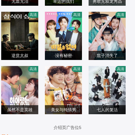
无血无泪
幸运的我们
勇敢无双龙秀晶
李素妍,河延珠,吴
咸恩静,白成铉,吴
严贤京,徐俊英,权
高清
高清
高清
彰锡,张世铉,郑灿,
韩国剧
贤庆,姜星,申正允,
韩国剧
华焕,林珠恩
韩国剧
刘泰雄,金艺玲,杨
2024/韩国
鲜于在德,金姬贞,
2024/韩国
2024/韩国
慧珍,郑惠先,郑秀
尹多勋,赵美玲,徐
英,朴信友,玄哲
权顺,任豪,???
浩,???,李应敬,朴
逆贫大叔
没有秘密
世子消失了
荷娜
宋康昊,卞约汉,李
高庚杓,姜汉娜,朱
金俊勉,洪艺智,明
高清
高清
高清
奎炯,秦基周,徐现
韩国剧
钟赫
韩国剧
世彬,金周宪,金?
韩国剧
宇,吴光禄,吴承勋,
2024/韩国
2024/韩国
奎,???,全镇吾,车
2024/韩国
金敏载,卢在元,柳
光洙,金瑟镇
泰浩,李玄均,具成
焕,李浩石,金律豪,
虽然不是英雄
美女与纯情男
七人的复活
李光熙,罗贤宇
张基龙,千?嬉,高
池贤宇,林秀香
严基俊,黄正音,李
介绍页广告位5
斗心,金秀贤,吴万
韩国剧
韩国剧
准,李侑菲,申恩庆,
韩国剧