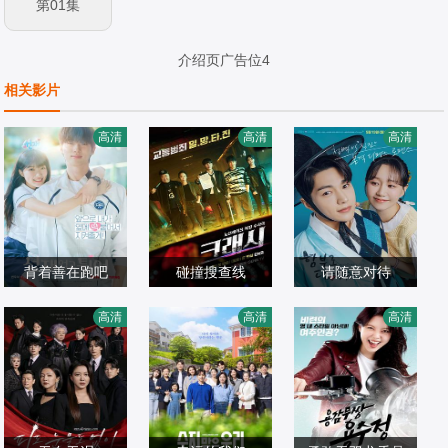
第01集
介绍页广告位4
相关影片
高清
高清
高清
背着善在跑吧
碰撞搜查线
请随意对待
边佑锡,金惠?,宋
李民基,郭善英,许
金明洙,李裕英,裴
高清
高清
高清
建熙,李承?
韩国剧
成泰,李浩哲,崔玟
韩国剧
宗玉
韩国剧
2024/韩国
熙,白贤镇,刘承睦,
2024/韩国
2024/韩国
李娜恩