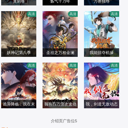
灵剑尊
炼气十万年
万界独尊
kinsen,柳知萧,关
内详
未知
高清
高清
高清
帅,冷泉夜月,季骜
国产动漫
国产动漫
国产动漫
杰,张妮,钟巍
2019/大陆
2023/大陆
2021/大陆
妖神记第八季
圣祖之万相金澜
我能掠夺机缘
苏尚卿,柳知萧,张
内详
内详
高清
高清
高清
妮
国产动漫
国产动漫
国产动漫
2024/大陆
2023/大陆
2023/大陆
诡异降临：我在末
我有百万倍攻速动
我，剑道无敌动态
内详
世当大佬动态漫画
内详
态漫画第1季
内详
漫画
介绍页广告位5
国产动漫
国产动漫
国产动漫