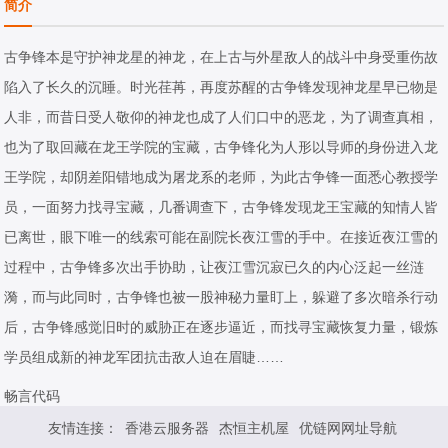
简介
2024/大陆
2023/大陆
2024/大陆
古争锋本是守护神龙星的神龙，在上古与外星敌人的战斗中身受重伤故
陷入了长久的沉睡。时光荏苒，再度苏醒的古争锋发现神龙星早已物是
人非，而昔日受人敬仰的神龙也成了人们口中的恶龙，为了调查真相，
也为了取回藏在龙王学院的宝藏，古争锋化为人形以导师的身份进入龙
王学院，却阴差阳错地成为屠龙系的老师，为此古争锋一面悉心教授学
员，一面努力找寻宝藏，几番调查下，古争锋发现龙王宝藏的知情人皆
已离世，眼下唯一的线索可能在副院长夜江雪的手中。在接近夜江雪的
过程中，古争锋多次出手协助，让夜江雪沉寂已久的内心泛起一丝涟
漪，而与此同时，古争锋也被一股神秘力量盯上，躲避了多次暗杀行动
后，古争锋感觉旧时的威胁正在逐步逼近，而找寻宝藏恢复力量，锻炼
学员组成新的神龙军团抗击敌人迫在眉睫……
畅言代码
友情连接：
香港云服务器
杰恒主机屋
优链网网址导航