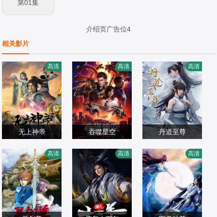
第01集
介绍页广告位4
相关影片
高清
高清
高清
无上神帝
吞噬星空
丹道至尊
溪林,忻子约,关帅,
赵乾景,谢莹,宋国
内详
高清
高清
高清
冷泉夜月,季骜杰,
国产动漫
庆,黄进则,张若瑜
国产动漫
国产动漫
钟巍,烈之流星,添
2020/大陆
2020/大陆
2024/大陆
雨馨,张妮,徐翔,Ak
ira明,柳知萧