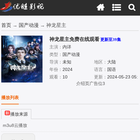
首页
→
国产动漫
→ 神龙星主
神龙星主免费在线观看
更新至39集
主演：
内详
类型：
国产动漫
导演：
未知
地区：
大陆
年份：
2024
语言：
国语
观看：
10
更新：
2024-05-23 05:
介绍页广告位3
57:09
播放列表
播放来源
m3u8云播放