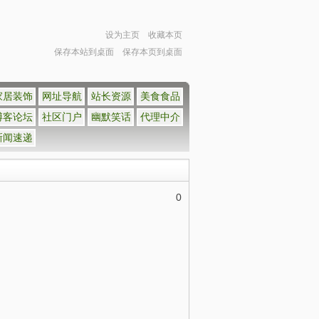
设为主页
收藏本页
保存本站到桌面
保存本页到桌面
家居装饰
网址导航
站长资源
美食食品
博客论坛
社区门户
幽默笑话
代理中介
新闻速递
0