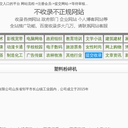
的平台 网站流程->注册会员->提交网站->等待审核...
术
影视宽带
电脑网络
政府组织
教育培训
文学小说
建筑建材
康
动漫卡通
学校校园
电子数码
旅游票务
女性时尚
网上购物
器
制造化工
广告传媒
农林牧渔
其他行业
提交收录
文章资讯
塑料粉碎机
有限公司山东省邹平市长山镇工业园内，公司成立于2015年