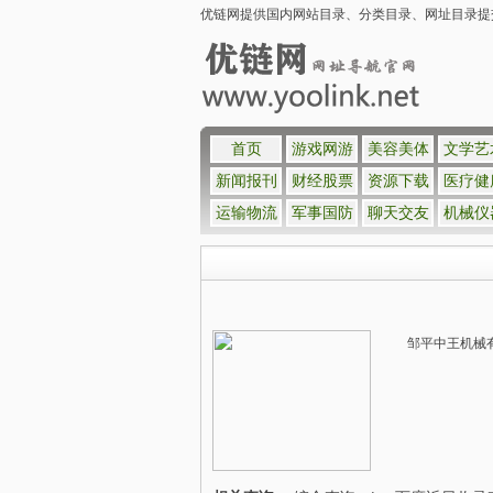
优链网提供国内网站目录、分类目录、网址目录提交入口
首页
游戏网游
美容美体
文学艺
新闻报刊
财经股票
资源下载
医疗健
运输物流
军事国防
聊天交友
机械仪
邹平中王机械